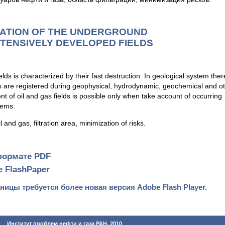
ATION OF THE UNDERGROUND
TENSIVELY DEVELOPED FIELDS
lds is characterized by their fast destruction. In geological system ther
 are registered during geophysical, hydrodynamic, geochemical and o
t of oil and gas fields is possible only when take account of occurring
tems.
 and gas, filtration area, minimization of risks.
формате PDF
е FlashPaper
ицы требуется более новая версия Adobe Flash Player.
Институт проблем нефти и газа РАН, 2010