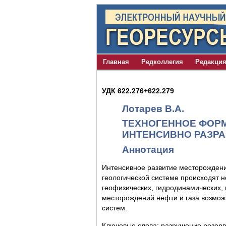
Главная
Редколлегия
Редакци
УДК 622.276+622.279
Лотарев В.А.
ТЕХНОГЕННОЕ ФОР
ИНТЕНСИВНО РАЗР
Аннотация
Интенсивное развитие месторождени
геологической системе происходят 
геофизических, гидродинамических, 
месторождений нефти и газа возмож
систем.
Ключевые слова: разрушение резерв